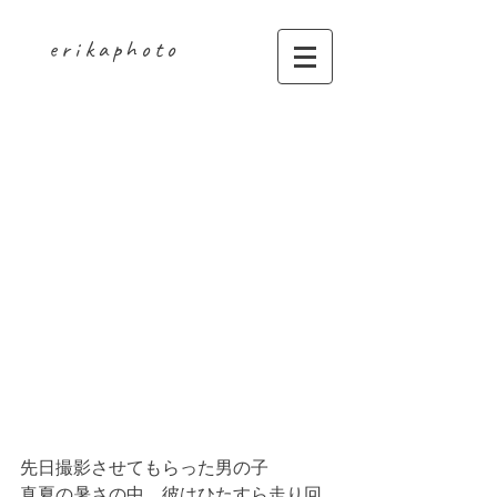
erikaphoto
子供写真
先日撮影させてもらった男の子
真夏の暑さの中、彼はひたすら走り回